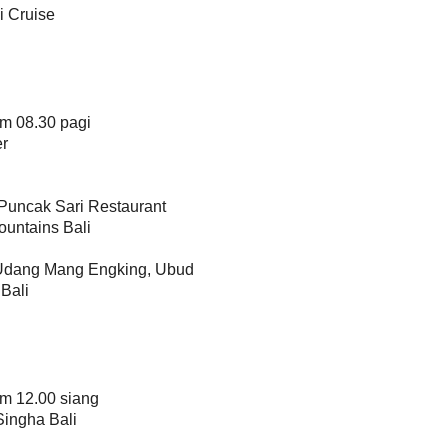
i Cruise
am 08.30 pagi
er
Puncak Sari Restaurant
ountains Bali
Udang Mang Engking, Ubud
Bali
am 12.00 siang
Singha Bali