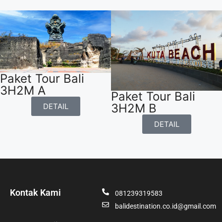
Paket Tour Bali
3H2M A
Paket Tour Bali
3H2M B
DETAIL
DETAIL
Kontak Kami
081239319583
balidestination.co.id@gmail.com