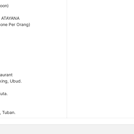
moon)
De ATAYANA
Cone Per Orang)
taurant
ing, Ubud.
uta.
, Tuban.