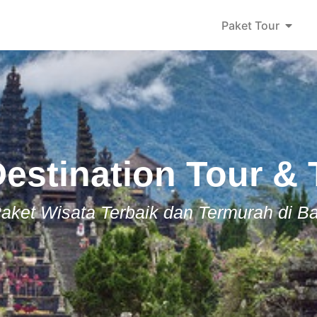
Paket Tour
Destination Tour & 
aket Wisata Terbaik dan Termurah di Ba