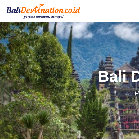
Bali 
P